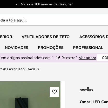
Mais de 100 marcas de designer
ERIOR
VENTILADORES DE TETO
ACESSÓRIOS 
NOVIDADES
PROMOÇÕES
PROFESSIONAL
em artigos assinalados com “- 16 % extra”
Ver agora
CÓ
o de Parede Black - Nordlux
Omari LED Can