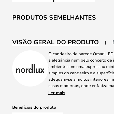
Saltar
para
PRODUTOS SEMELHANTES
o
início
da
Galeria
VISÃO GERAL DO PRODUTO
de
imagens
O candeeiro de parede Omari LED 
a elegância num belo conceito de 
ambiente com uma expressão mini
simples do candeeiro e a superfíc
adequam-se a muitos interiores, m
casas modernas, onde enfatiza ma
existente.
Ler mais
O candeeiro tem um design de pon
cilíndrico que emite uma luz foca
Benefícios do produto
cabeça do candeeiro pode ser roda