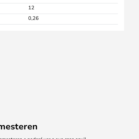
12
0,26
emesteren
emesteren e poderá ver a sua casa aqui!