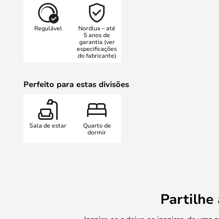
luz para realçar as partes desejada
Como o candeeiro tem uma função 
Regulável
Nordlux – até
integrada, também pode ajustar a
5 anos de
garantia (ver
hora, o objectivo e a necessidade
especificações
iluminação certa na ponta dos ded
do fabricante)
O candeeiro faz parte da gama Oma
mesa, de chão, de parede, de tect
Perfeito para estas divisões
os candeeiros estão disponíveis n
branca.
Sala de estar
Quarto de
dormir
Partilhe
Inspire-se e deixe-se inspirar, de uma