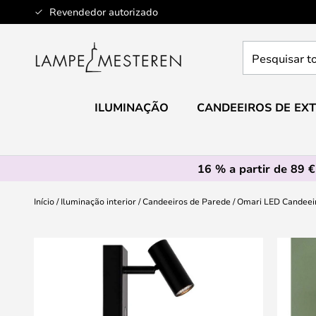
Ir
Revendedor autorizado
para
o
Pesquisar
Conteúdo
toda
a
loja
ILUMINAÇÃO
CANDEEIROS DE EXT
aqui...
16 % a partir de 89 €
Início
Iluminação interior
Candeeiros de Parede
Omari LED Candeeir
Saltar
para
o
final