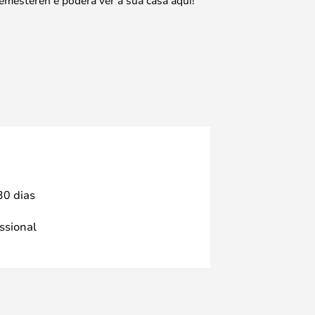
30 dias
issional