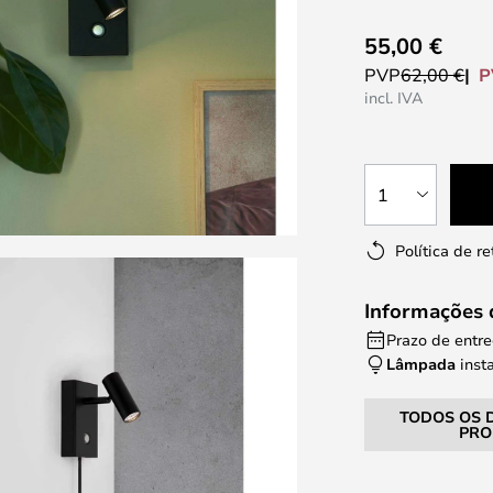
55,00 €
P
PVP
62,00 €
incl. IVA
1
Política de r
Informações 
Prazo de entre
Lâmpada
inst
TODOS OS 
PRO