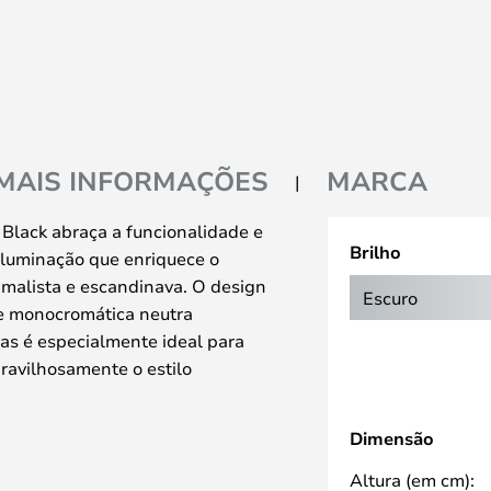
MAIS INFORMAÇÕES
MARCA
Black abraça a funcionalidade e
Brilho
iluminação que enriquece o
malista e escandinava. O design
Escuro
ie monocromática neutra
as é especialmente ideal para
ravilhosamente o estilo
to característico com um abajur
Dimensão
da. Uma vantagem aqui é que a
da, para que possa direccionar a
Altura (em cm):