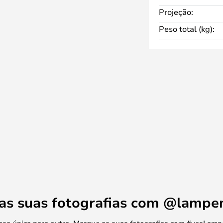
s da divisão.
Projeção:
de regulação de intensidade
Peso total (kg):
 luminosidade de acordo com a
, para que tenha sempre a
os.
ri, que inclui candeeiros de
o e candeeiros suspensos. Todos
uma versão preta e numa versão
 as suas fotografias com @lamp
 casa única para outra. Marque as suas fotografias com #yesLamp