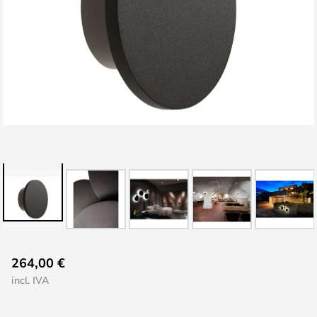
Saltar
264,00 €
para
incl. IVA
o
início