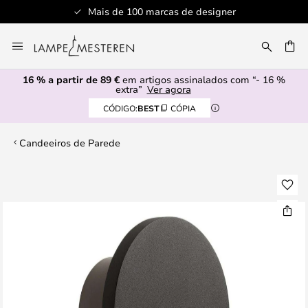
Mais de 100 marcas de designer
Ir
para
UISAR
o
16 % a partir de 89 €
em artigos assinalados com “- 16 %
Conteúdo
extra”
Ver agora
CÓDIGO:
BEST
CÓPIA
Candeeiros de Parede
Saltar
para
o
final
da
Galeria
de
imagens