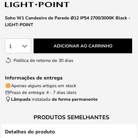
da
Galeria
de
Soho W1 Candeeiro de Parede Ø12 IP54 2700/3000K Black -
imagens
LIGHT-POINT
1
ADICIONAR AO CARRINHO
Política de retorno de 30 dias
Informações de entrega
Apenas alguns artigos em stock
Prazo de entrega: 4 - 7 dias úteis
Lâmpada
instalada
de forma permanente
PRODUTOS SEMELHANTES
Detalhes do produto