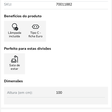
SKU:
70011882
Benefícios do produto
Lâmpada
Tipo C -
incluída
ficha Euro
Perfeito para estas divisões
Sala de
estar
Dimensões
Altura (em cm):
100