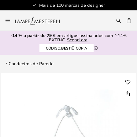
Mais de 100 marcas de designer
Ir
para
UISAR
o
-14 % a partir de 79 €
em artigos assinalados com “-14%
Conteúdo
EXTRA”
Scopri ora
CÓDIGO:
BEST
CÓPIA
Candeeiros de Parede
Saltar
para
o
final
da
Galeria
de
imagens