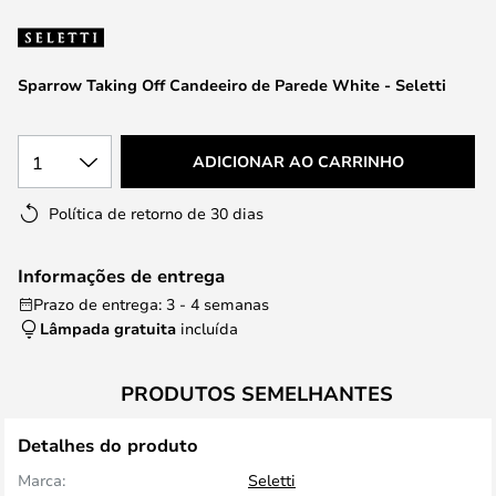
da
Galeria
de
Sparrow Taking Off Candeeiro de Parede White - Seletti
imagens
1
ADICIONAR AO CARRINHO
Política de retorno de 30 dias
Informações de entrega
Prazo de entrega: 3 - 4 semanas
Lâmpada gratuita
incluída
PRODUTOS SEMELHANTES
Detalhes do produto
Marca:
Seletti