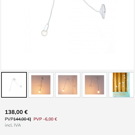
Saltar
138,00 €
para
PVP -6,00 €
PVP
144,00 €
o
incl. IVA
início