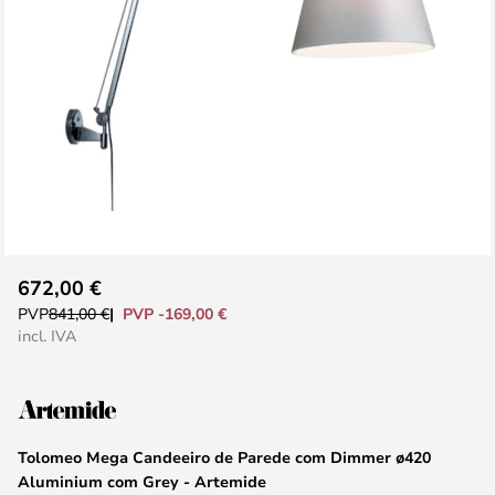
Saltar
672,00 €
para
PVP -169,00 €
PVP
841,00 €
o
incl. IVA
início
da
Galeria
de
Tolomeo Mega Candeeiro de Parede com Dimmer ø420
imagens
Aluminium com Grey - Artemide