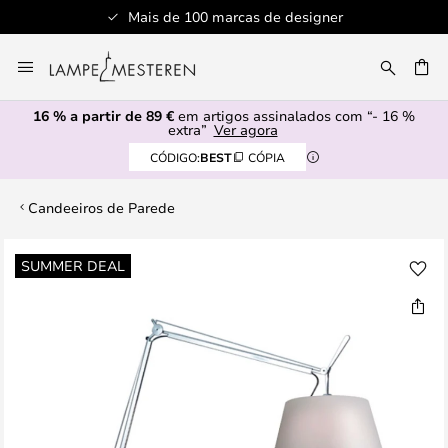
Mais de 100 marcas de designer
Ir
para
UISAR
o
16 % a partir de 89 €
em artigos assinalados com “- 16 %
Conteúdo
extra”
Ver agora
CÓDIGO:
BEST
CÓPIA
Candeeiros de Parede
Saltar
SUMMER DEAL
para
o
final
da
Galeria
de
imagens