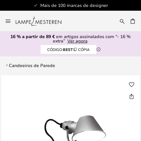
Mais de 100 marcas de designer
Ir
para
UISAR
o
16 % a partir de 89 €
em artigos assinalados com “- 16 %
Conteúdo
extra”
Ver agora
CÓDIGO:
BEST
CÓPIA
Candeeiros de Parede
Saltar
para
o
final
da
Galeria
de
imagens