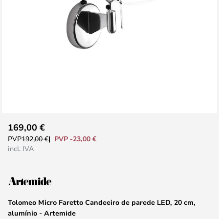
Saltar
169,00 €
para
PVP -23,00 €
PVP
192,00 €
o
incl. IVA
início
da
Galeria
de
Tolomeo Micro Faretto Candeeiro de parede LED, 20 cm,
imagens
alumínio - Artemide