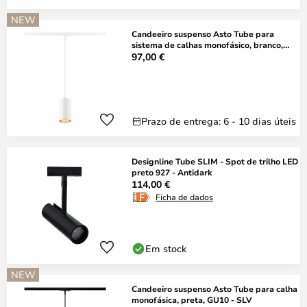
NEW
Candeeiro suspenso Asto Tube para
sistema de calhas monofásico, branco,
GU10 -
97,00 €
Prazo de entrega: 6 - 10 dias úteis
Designline Tube SLIM - Spot de trilho LED
preto 927 - Antidark
114,00 €
Ficha de dados
Em stock
NEW
Candeeiro suspenso Asto Tube para calha
monofásica, preta, GU10 - SLV