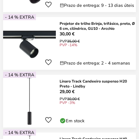
Prazo de entrega: 9 - 13 dias úteis
- 14 % EXTRA
Projetor de trilho Brinja, trifásico, preto, Ø
6 cm, cilíndrico, GU10 - Arcchio
30,00 €
PVP
35,00 €
PVP -14%
Prazo de entrega: 2 - 4 semanas
- 14 % EXTRA
Linaro Track Candeeiro suspenso H20
Preto - Lindby
29,00 €
PVP
30,00 €
PVP -3%
Em stock
- 14 % EXTRA
Linaro Track Candeeiro suspenso H40