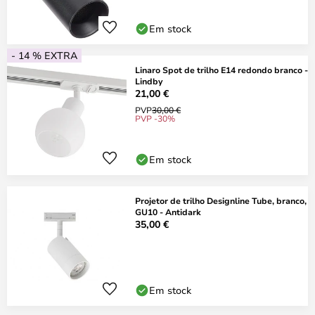
Em stock
- 14 % EXTRA
Linaro Spot de trilho E14 redondo branco -
Lindby
21,00 €
PVP
30,00 €
PVP -30%
Em stock
Projetor de trilho Designline Tube, branco,
GU10 - Antidark
35,00 €
Em stock