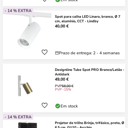
- 14 % EXTRA
Spot para calha LED Linaro, branco, Ø 7
cm, alumínio, CCT - Lindby
40,00 €
Prazo de entrega: 2 - 4 semanas
Designline Tube Spot PRO Branco/Latão -
Antidark
49,00 €
PVP
58,00 €
PVP -15%
Em stock
- 14 % EXTRA
Projetor de trilho Brinja, trifásico, preto, Ø
6,5 cm, GU10 - Arcchio