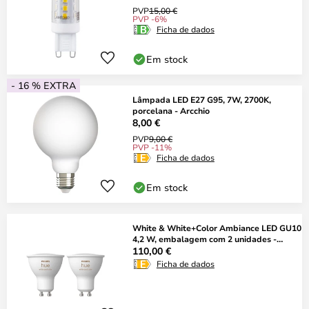
PVP
15,00 €
PVP -6%
Ficha de dados
Em stock
- 16 % EXTRA
Lâmpada LED E27 G95, 7W, 2700K,
porcelana - Arcchio
8,00 €
PVP
9,00 €
PVP -11%
Ficha de dados
Em stock
White & White+Color Ambiance LED GU10
4,2 W, embalagem com 2 unidades -
Philips
110,00 €
Ficha de dados