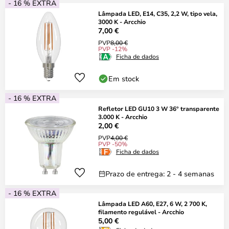
- 16 % EXTRA
Lâmpada LED, E14, C35, 2,2 W, tipo vela,
3000 K - Arcchio
7,00 €
PVP
8,00 €
PVP -12%
Ficha de dados
Em stock
- 16 % EXTRA
Refletor LED GU10 3 W 36° transparente
3.000 K - Arcchio
2,00 €
PVP
4,00 €
PVP -50%
Ficha de dados
Prazo de entrega: 2 - 4 semanas
- 16 % EXTRA
Lâmpada LED A60, E27, 6 W, 2 700 K,
filamento regulável - Arcchio
5,00 €