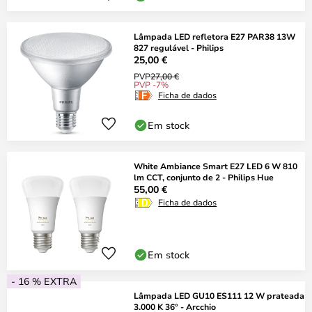
Lâmpada LED refletora E27 PAR38 13W
827 regulável - Philips
25,00 €
PVP
27,00 €
PVP -7%
Ficha de dados
Em stock
White Ambiance Smart E27 LED 6 W 810
lm CCT, conjunto de 2 - Philips Hue
55,00 €
Ficha de dados
Em stock
- 16 % EXTRA
Lâmpada LED GU10 ES111 12 W prateada
3.000 K 36° - Arcchio