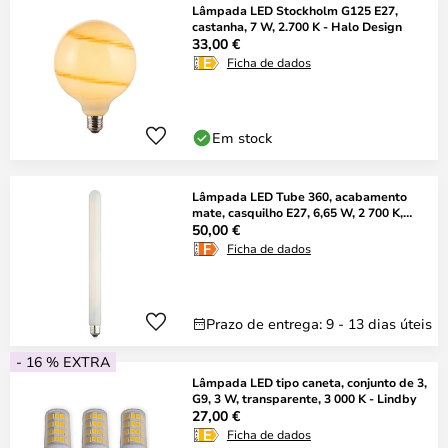
Lâmpada LED Stockholm G125 E27,
castanha, 7 W, 2.700 K - Halo Design
33,00 €
Ficha de dados
Em stock
Lâmpada LED Tube 360, acabamento
mate, casquilho E27, 6,65 W, 2 700 K,
regulável
50,00 €
Ficha de dados
Prazo de entrega: 9 - 13 dias úteis
- 16 % EXTRA
Lâmpada LED tipo caneta, conjunto de 3,
G9, 3 W, transparente, 3 000 K - Lindby
27,00 €
Ficha de dados