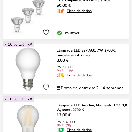
CCT, conjunto de 3 - Philips Hue
50,00 €
Ficha de dados
Em stock
- 16 % EXTRA
Lâmpada LED E27 A60, 7W, 2700K,
porcelana - Arcchio
8,00 €
PVP
9,00 €
PVP -11%
Ficha de dados
Prazo de entrega: 2 - 4 semanas
- 16 % EXTRA
Lâmpada LED Arcchio, filamento, E27, 3,8
W, mate, 2700 K
13,00 €
PVP
14,00 €
PVP -7%
Ficha de dados