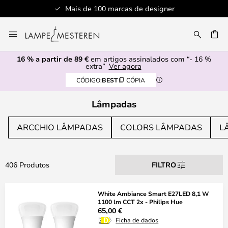
Serviço de atendimento profissional
Ir
para
UISAR
o
16 % a partir de 89 €
em artigos assinalados com “- 16 %
Conteúdo
extra”
Ver agora
CÓDIGO:
BEST
CÓPIA
Lâmpadas
ARCCHIO LÂMPADAS
COLORS LÂMPADAS
L
406 Produtos
FILTRO
White Ambiance Smart E27LED 8,1 W
1100 lm CCT 2x - Philips Hue
65,00 €
Ficha de dados