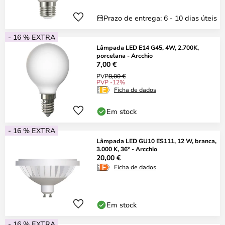
Prazo de entrega: 6 - 10 dias úteis
- 16 % EXTRA
Lâmpada LED E14 G45, 4W, 2.700K,
porcelana - Arcchio
7,00 €
PVP
8,00 €
PVP -12%
Ficha de dados
Em stock
- 16 % EXTRA
Lâmpada LED GU10 ES111, 12 W, branca,
3.000 K, 36° - Arcchio
20,00 €
Ficha de dados
Em stock
- 16 % EXTRA