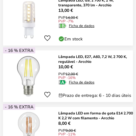
Lâmpada LED, G9, 2 700 K, 2 W,
transparente, 370 lm - Arcchio
13,00 €
PVP
14,00 €
PVP -7%
Ficha de dados
Em stock
- 16 % EXTRA
Lâmpada LED, E27, A60, 7,2 W, 2 700 K,
regulável - Arcchio
10,00 €
PVP
12,00 €
PVP -16%
Ficha de dados
Prazo de entrega: 6 - 10 dias úteis
- 16 % EXTRA
Lâmpada LED em forma de gota E14 2.700
K 2,2 W com filamento - Arcchio
8,00 €
PVP
9,00 €
PVP -11%