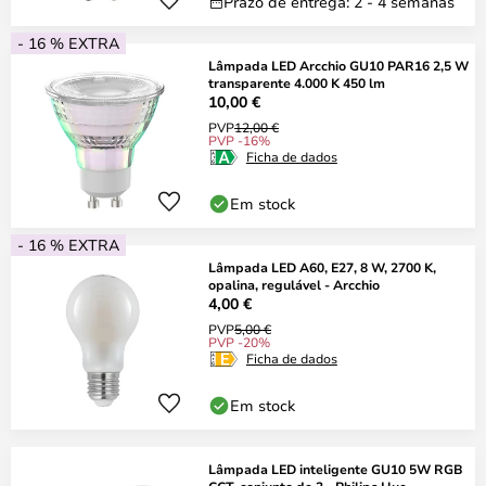
Prazo de entrega: 2 - 4 semanas
- 16 % EXTRA
Lâmpada LED Arcchio GU10 PAR16 2,5 W
transparente 4.000 K 450 lm
10,00 €
PVP
12,00 €
PVP -16%
Ficha de dados
Em stock
- 16 % EXTRA
Lâmpada LED A60, E27, 8 W, 2700 K,
opalina, regulável - Arcchio
4,00 €
PVP
5,00 €
PVP -20%
Ficha de dados
Em stock
Lâmpada LED inteligente GU10 5W RGB