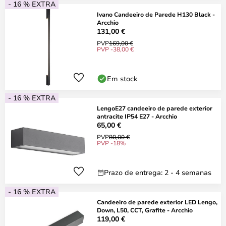
- 16 % EXTRA
Ivano Candeeiro de Parede H130 Black -
Arcchio
131,00 €
PVP
169,00 €
PVP -38,00 €
Em stock
- 16 % EXTRA
LengoE27 candeeiro de parede exterior
antracite IP54 E27 - Arcchio
65,00 €
PVP
80,00 €
PVP -18%
Prazo de entrega: 2 - 4 semanas
- 16 % EXTRA
Candeeiro de parede exterior LED Lengo,
Down, L50, CCT, Grafite - Arcchio
119,00 €