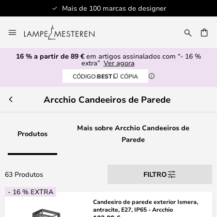
Mais de 100 marcas de designer
Ir
para
UISAR
o
16 % a partir de 89 €
em artigos assinalados com “- 16 %
Conteúdo
extra”
Ver agora
CÓDIGO:
BEST
CÓPIA
Arcchio Candeeiros de Parede
Mais sobre Arcchio Candeeiros de
Produtos
Parede
63 Produtos
FILTRO
- 16 % EXTRA
Candeeiro de parede exterior Ismera,
antracite, E27, IP65 - Arcchio