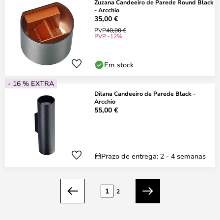
Zuzana Candeeiro de Parede Round Black
- Arcchio
35,00 €
PVP
40,00 €
PVP -12%
Em stock
- 16 % EXTRA
Dilana Candeeiro de Parede Black -
Arcchio
55,00 €
Prazo de entrega: 2 - 4 semanas
Página
1
2
Anterior
Seguinte