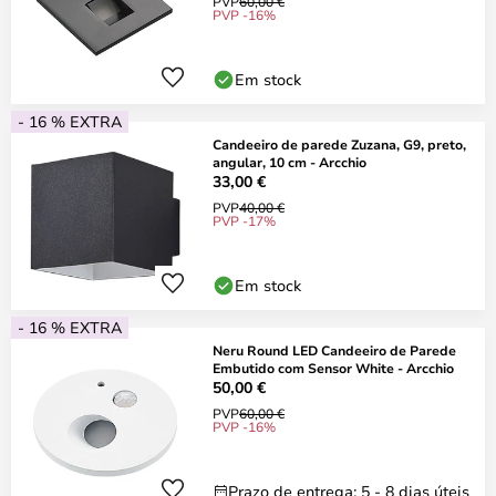
PVP
60,00 €
PVP -16%
Em stock
- 16 % EXTRA
Candeeiro de parede Zuzana, G9, preto,
angular, 10 cm - Arcchio
33,00 €
PVP
40,00 €
PVP -17%
Em stock
- 16 % EXTRA
Neru Round LED Candeeiro de Parede
Embutido com Sensor White - Arcchio
50,00 €
PVP
60,00 €
PVP -16%
Prazo de entrega: 5 - 8 dias úteis