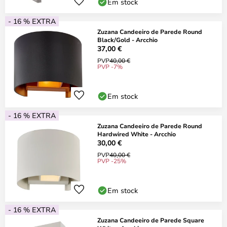
Em stock
- 16 % EXTRA
Zuzana Candeeiro de Parede Round
Black/Gold - Arcchio
37,00 €
PVP
40,00 €
PVP -7%
Em stock
- 16 % EXTRA
Zuzana Candeeiro de Parede Round
Hardwired White - Arcchio
30,00 €
PVP
40,00 €
PVP -25%
Em stock
- 16 % EXTRA
Zuzana Candeeiro de Parede Square