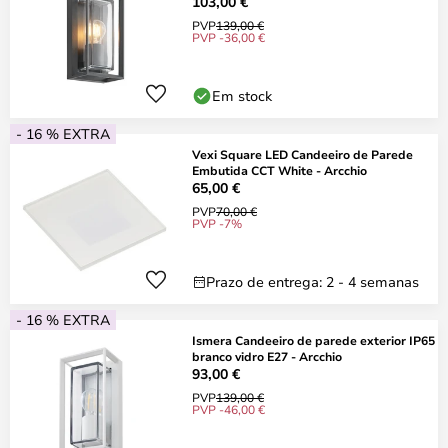
103,00 €
PVP
139,00 €
PVP -36,00 €
Em stock
- 16 % EXTRA
Vexi Square LED Candeeiro de Parede
Embutida CCT White - Arcchio
65,00 €
PVP
70,00 €
PVP -7%
Prazo de entrega: 2 - 4 semanas
- 16 % EXTRA
Ismera Candeeiro de parede exterior IP65
branco vidro E27 - Arcchio
93,00 €
PVP
139,00 €
PVP -46,00 €