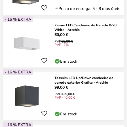
Prazo de entrega: 5 - 8 dias úteis
- 16 % EXTRA
Karam LED Candeeiro de Parede W20
White - Arcchio
60,00 €
PVP
65,00 €
PVP -7%
Em stock
- 16 % EXTRA
Tassnim LED Up/Down candeeiro de
parede exterior Grafite - Arcchio
99,00 €
PVP
139,00 €
PVP -40,00 €
Em stock
- 16 % EXTRA