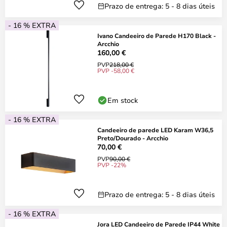
Prazo de entrega: 5 - 8 dias úteis
- 16 % EXTRA
Ivano Candeeiro de Parede H170 Black -
Arcchio
160,00 €
PVP
218,00 €
PVP -58,00 €
Em stock
- 16 % EXTRA
Candeeiro de parede LED Karam W36,5
Preto/Dourado - Arcchio
70,00 €
PVP
90,00 €
PVP -22%
Prazo de entrega: 5 - 8 dias úteis
- 16 % EXTRA
Jora LED Candeeiro de Parede IP44 White