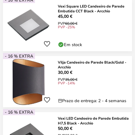
Vexi Square LED Candeeiro de Parede
Embutida CCT Black - Arcchio
45,00 €
PVP
60,00 €
PVP -25%
Em stock
- 16 % EXTRA
Vilja Candeeiro de Parede Black/Gold -
Arcchio
30,00 €
PVP
35,00 €
PVP -14%
Prazo de entrega: 2 - 4 semanas
- 16 % EXTRA
Vexi LED Candeeiro de Parede Embutida
H7,5 Black - Arcchio
50,00 €