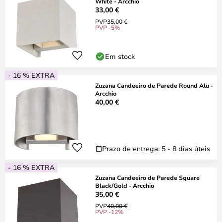
White - Arcchio
33,00 €
PVP
35,00 €
PVP -5%
Em stock
- 16 % EXTRA
Zuzana Candeeiro de Parede Round Alu -
Arcchio
40,00 €
Prazo de entrega: 5 - 8 dias úteis
- 16 % EXTRA
Zuzana Candeeiro de Parede Square
Black/Gold - Arcchio
35,00 €
PVP
40,00 €
PVP -12%