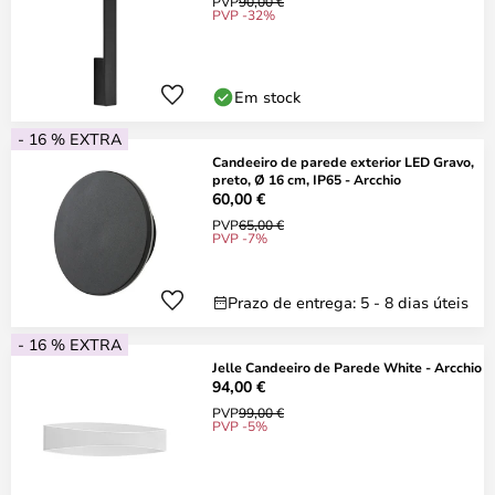
PVP
90,00 €
PVP -32%
Em stock
- 16 % EXTRA
Candeeiro de parede exterior LED Gravo,
preto, Ø 16 cm, IP65 - Arcchio
60,00 €
PVP
65,00 €
PVP -7%
Prazo de entrega: 5 - 8 dias úteis
- 16 % EXTRA
Jelle Candeeiro de Parede White - Arcchio
94,00 €
PVP
99,00 €
PVP -5%