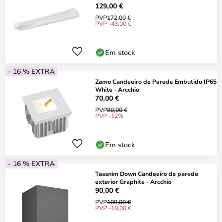
129,00 €
PVP
172,00 €
PVP -43,00 €
Em stock
- 16 % EXTRA
Zamo Candeeiro de Parede Embutido IP65
White - Arcchio
70,00 €
PVP
80,00 €
PVP -12%
Em stock
- 16 % EXTRA
Tassnim Down Candeeiro de parede
exterior Graphite - Arcchio
90,00 €
PVP
109,00 €
PVP -19,00 €