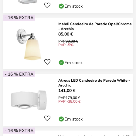
Em stock
- 16 % EXTRA
Mahdi Candeeiro de Parede Opal/Chrome
- Arcchio
85,00 €
PVP
90,00 €
PVP -5%
Em stock
- 16 % EXTRA
Atreus LED Candeeiro de Parede White -
Arcchio
141,00 €
PVP
179,00 €
PVP -38,00 €
Em stock
- 16 % EXTRA