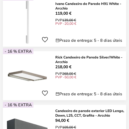
Ivano Candeeiro de Parede H91 White -
Arcchio
119,00 €
PVP
139,00 €
PVP -20,00 €
Prazo de entrega: 5 - 8 dias úteis
- 16 % EXTRA
Rick Candeeiro de Parede Silver/White -
Arcchio
218,00 €
PVP
268,00 €
PVP -50,00 €
Prazo de entrega: 5 - 8 dias úteis
- 16 % EXTRA
Candeeiro de parede exterior LED Lengo,
Down, L25, CCT, Grafite - Arcchio
94,00 €
PVP
109,00 €