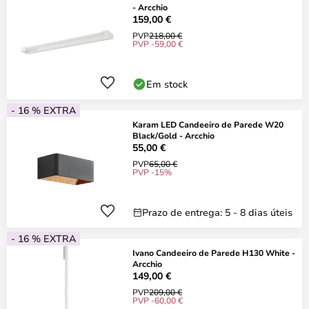
- Arcchio
159,00 €
PVP
218,00 €
PVP -59,00 €
Em stock
- 16 % EXTRA
Karam LED Candeeiro de Parede W20
Black/Gold - Arcchio
55,00 €
PVP
65,00 €
PVP -15%
Prazo de entrega: 5 - 8 dias úteis
- 16 % EXTRA
Ivano Candeeiro de Parede H130 White -
Arcchio
149,00 €
PVP
209,00 €
PVP -60,00 €