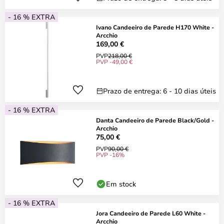
- 16 % EXTRA
Ivano Candeeiro de Parede H170 White -
Arcchio
169,00 €
PVP
218,00 €
PVP -49,00 €
Prazo de entrega: 6 - 10 dias úteis
- 16 % EXTRA
Danta Candeeiro de Parede Black/Gold -
Arcchio
75,00 €
PVP
90,00 €
PVP -16%
Em stock
- 16 % EXTRA
Jora Candeeiro de Parede L60 White -
Arcchio