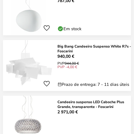
787,00 €
Em stock
Big Bang Candeeiro Suspenso White R7s -
Foscarini
940,00 €
PVP
944,00 €
PVP -4,00 €
Prazo de entrega: 7 - 11 dias úteis
Candeeiro suspenso LED Caboche Plus
Grande, transparente - Foscarini
2 971,00 €