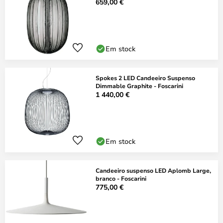
659,00 €
Em stock
Spokes 2 LED Candeeiro Suspenso
Dimmable Graphite - Foscarini
1 440,00 €
Em stock
Candeeiro suspenso LED Aplomb Large,
branco - Foscarini
775,00 €