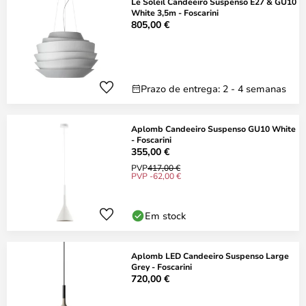
Le Soleil Candeeiro Suspenso E27 & GU10
White 3,5m - Foscarini
805,00 €
Prazo de entrega: 2 - 4 semanas
Aplomb Candeeiro Suspenso GU10 White
- Foscarini
355,00 €
PVP
417,00 €
PVP -62,00 €
Em stock
Aplomb LED Candeeiro Suspenso Large
Grey - Foscarini
720,00 €