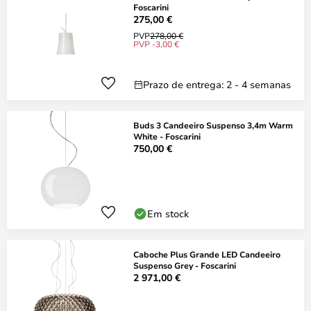
Foscarini
275,00 €
PVP
278,00 €
PVP -3,00 €
Prazo de entrega: 2 - 4 semanas
Buds 3 Candeeiro Suspenso 3,4m Warm
White - Foscarini
750,00 €
Em stock
Caboche Plus Grande LED Candeeiro
Suspenso Grey - Foscarini
2 971,00 €