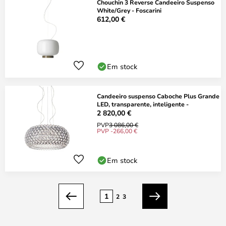
Chouchin 3 Reverse Candeeiro Suspenso
White/Grey - Foscarini
612,00 €
Em stock
Candeeiro suspenso Caboche Plus Grande
LED, transparente, inteligente -
2 820,00 €
PVP
3 086,00 €
PVP -266,00 €
Em stock
Página
1
2
3
Anterior
Seguinte