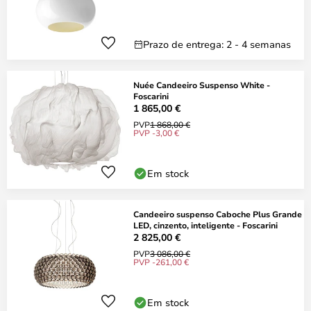
Prazo de entrega: 2 - 4 semanas
Nuée Candeeiro Suspenso White -
Foscarini
1 865,00 €
PVP
1 868,00 €
PVP -3,00 €
Em stock
Candeeiro suspenso Caboche Plus Grande
LED, cinzento, inteligente - Foscarini
2 825,00 €
PVP
3 086,00 €
PVP -261,00 €
Em stock