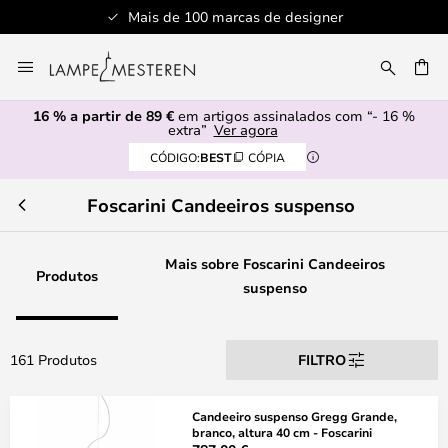
 de designer
Serviço de atendimento pro
Ir
para
UISAR
o
16 % a partir de 89 €
em artigos assinalados com “- 16 %
Conteúdo
extra”
Ver agora
CÓDIGO:
BEST
CÓPIA
Foscarini Candeeiros suspenso
Mais sobre Foscarini Candeeiros
Produtos
suspenso
161 Produtos
FILTRO
Candeeiro suspenso Gregg Grande,
branco, altura 40 cm - Foscarini