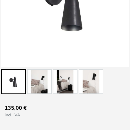
Saltar
135,00 €
para
incl. IVA
o
início