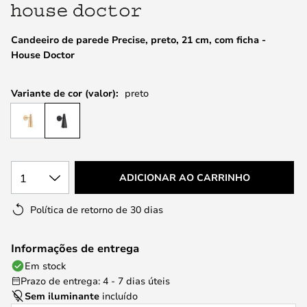
da
Galeria
de
Candeeiro de parede Precise, preto, 21 cm, com ficha -
imagens
House Doctor
Variante de cor (valor):
preto
1
ADICIONAR AO CARRINHO
Política de retorno de 30 dias
Informações de entrega
Em stock
Prazo de entrega: 4 - 7 dias úteis
Sem iluminante
incluído