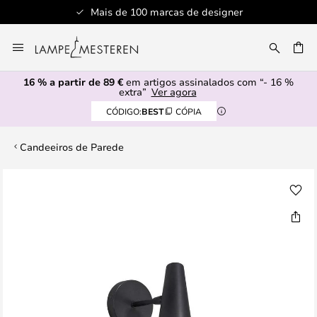
Mais de 100 marcas de designer
Ir
para
UISAR
o
16 % a partir de 89 €
em artigos assinalados com “- 16 %
Conteúdo
extra”
Ver agora
CÓDIGO:
BEST
CÓPIA
Candeeiros de Parede
Saltar
para
o
final
da
Galeria
de
imagens