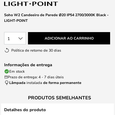
da
Galeria
de
Soho W2 Candeeiro de Parede Ø20 IP54 2700/3000K Black -
imagens
LIGHT-POINT
1
ADICIONAR AO CARRINHO
Política de retorno de 30 dias
Informações de entrega
Em stock
Prazo de entrega: 4 - 7 dias úteis
Lâmpada
instalada
de forma permanente
PRODUTOS SEMELHANTES
Detalhes do produto