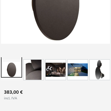
Saltar
383,00 €
para
incl. IVA
o
início