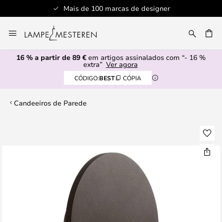
Mais de 100 marcas de designer
Ir
para
UISAR
o
16 % a partir de 89 €
em artigos assinalados com “- 16 %
Conteúdo
extra”
Ver agora
CÓDIGO:
BEST
CÓPIA
Candeeiros de Parede
Saltar
para
o
final
da
Galeria
de
imagens