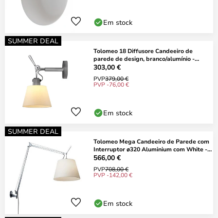
Em stock
SUMMER DEAL
Tolomeo 18 Diffusore Candeeiro de
parede de design, branco/alumínio -
Artemide
303,00 €
PVP
379,00 €
PVP -76,00 €
Em stock
SUMMER DEAL
Tolomeo Mega Candeeiro de Parede com
Interruptor ø320 Aluminium com White -
Arte
566,00 €
PVP
708,00 €
PVP -142,00 €
Em stock