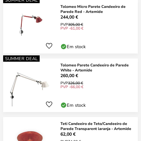
Tolomeo Micro Parete Candeeiro de
Parede Red - Artemide
244,00 €
PVP
305,00 €
PVP -61,00 €
Em stock
SUMMER DEAL
Tolomeo Parete Candeeiro de Parede
White - Artemide
260,00 €
PVP
326,00 €
PVP -66,00 €
Em stock
Teti Candeeiro de Teto/Candeeiro de
Parede Transparent laranja - Artemide
62,00 €