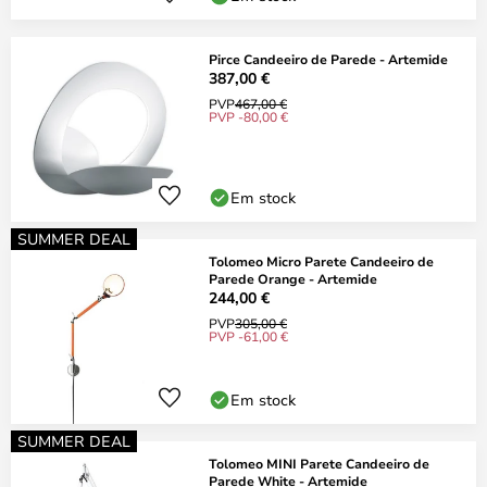
Pirce Candeeiro de Parede - Artemide
387,00 €
PVP
467,00 €
PVP -80,00 €
Em stock
SUMMER DEAL
Tolomeo Micro Parete Candeeiro de
Parede Orange - Artemide
244,00 €
PVP
305,00 €
PVP -61,00 €
Em stock
SUMMER DEAL
Tolomeo MINI Parete Candeeiro de
Parede White - Artemide