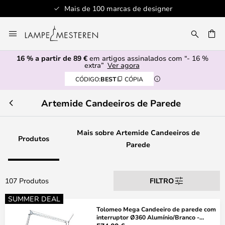
gner
Serviço de atendimento profissiona
Ir
para
UISAR
o
16 % a partir de 89 €
em artigos assinalados com “- 16 %
Conteúdo
extra”
Ver agora
CÓDIGO:
BEST
CÓPIA
Artemide Candeeiros de Parede
Mais sobre Artemide Candeeiros de
Produtos
Parede
107 Produtos
FILTRO
SUMMER DEAL
Tolomeo Mega Candeeiro de parede com
interruptor Ø360 Alumínio/Branco -