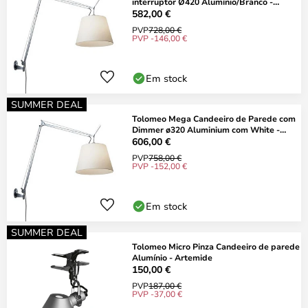
interruptor Ø420 Alumínio/Branco -
Artemide
582,00 €
PVP
728,00 €
PVP -146,00 €
Em stock
SUMMER DEAL
Tolomeo Mega Candeeiro de Parede com
Dimmer ø320 Aluminium com White -
Artemide
606,00 €
PVP
758,00 €
PVP -152,00 €
Em stock
SUMMER DEAL
Tolomeo Micro Pinza Candeeiro de parede
Alumínio - Artemide
150,00 €
PVP
187,00 €
PVP -37,00 €