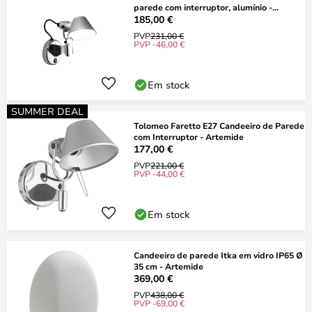
parede com interruptor, alumínio -
Artemide
185,00 €
PVP
231,00 €
PVP -46,00 €
Em stock
SUMMER DEAL
Tolomeo Faretto E27 Candeeiro de Parede
com Interruptor - Artemide
177,00 €
PVP
221,00 €
PVP -44,00 €
Em stock
Candeeiro de parede Itka em vidro IP65 Ø
35 cm - Artemide
369,00 €
PVP
438,00 €
PVP -69,00 €