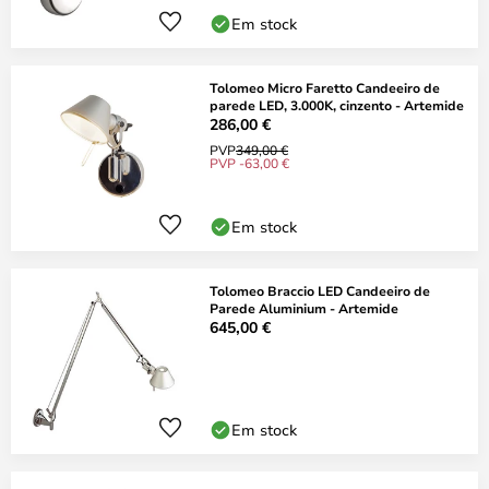
Em stock
Tolomeo Micro Faretto Candeeiro de
parede LED, 3.000K, cinzento - Artemide
286,00 €
PVP
349,00 €
PVP -63,00 €
Em stock
Tolomeo Braccio LED Candeeiro de
Parede Aluminium - Artemide
645,00 €
Em stock