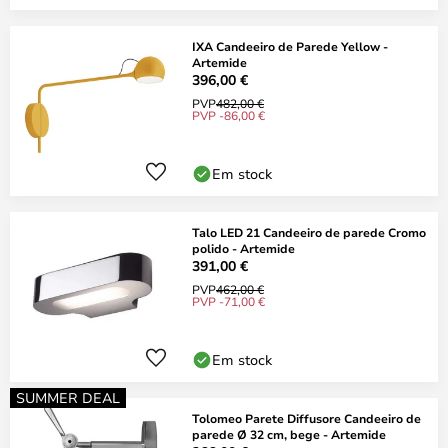
IXA Candeeiro de Parede Yellow -
Artemide
396,00 €
PVP
482,00 €
PVP -86,00 €
Em stock
Talo LED 21 Candeeiro de parede Cromo
polido - Artemide
391,00 €
PVP
462,00 €
PVP -71,00 €
Em stock
SUMMER DEAL
Tolomeo Parete Diffusore Candeeiro de
parede Ø 32 cm, bege - Artemide