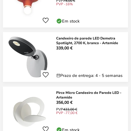
PVP
74,00 €
PVP -16%
Em stock
Candeeiro de parede LED Demetra
Spotlight, 2700 K, branco - Artemide
339,00 €
Prazo de entrega: 4 - 5 semanas
Pirce Micro Candeeiro de Parede LED -
Artemide
356,00 €
PVP
433,00 €
PVP -77,00 €
Em stock