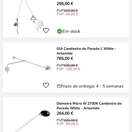
256,00 €
PVP
320,00 €
PVP -64,00 €
Em stock
IXA Candeeiro de Parede L White -
Artemide
765,00 €
PVP
930,00 €
PVP -165,00 €
Prazo de entrega: 4 - 5 semanas
Demetra Micro W 2700K Candeeiro de
Parede White - Artemide
264,00 €
PVP
320,00 €
PVP -56,00 €