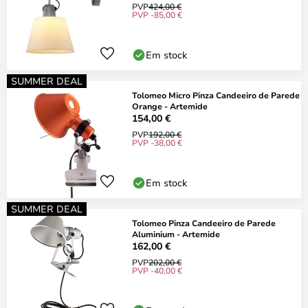
PVP
424,00 €
PVP -85,00 €
Em stock
SUMMER DEAL
Tolomeo Micro Pinza Candeeiro de Parede
Orange - Artemide
154,00 €
PVP
192,00 €
PVP -38,00 €
Em stock
SUMMER DEAL
Tolomeo Pinza Candeeiro de Parede
Aluminium - Artemide
162,00 €
PVP
202,00 €
PVP -40,00 €