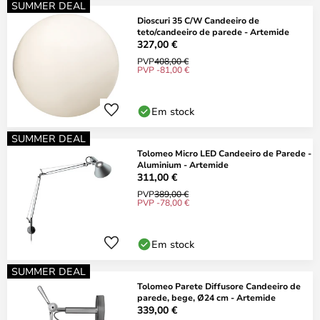
SUMMER DEAL
Dioscuri 35 C/W Candeeiro de
teto/candeeiro de parede - Artemide
327,00 €
PVP
408,00 €
PVP -81,00 €
Em stock
SUMMER DEAL
Tolomeo Micro LED Candeeiro de Parede -
Aluminium - Artemide
311,00 €
PVP
389,00 €
PVP -78,00 €
Em stock
SUMMER DEAL
Tolomeo Parete Diffusore Candeeiro de
parede, bege, Ø24 cm - Artemide
339,00 €