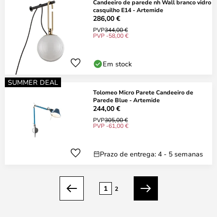
Candeeiro de parede nh Wall branco vidro
casquilho E14 - Artemide
286,00 €
PVP
344,00 €
PVP -58,00 €
Em stock
SUMMER DEAL
Tolomeo Micro Parete Candeeiro de
Parede Blue - Artemide
244,00 €
PVP
305,00 €
PVP -61,00 €
Prazo de entrega: 4 - 5 semanas
Página
1
2
Anterior
Seguinte