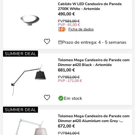
Cabildo W LED Candeeiro de Parede
2700K White - Artemide
490,00 €
PVP
581,00 €
PVP -91,00 €
Ficha de dados
Prazo de entrega: 4 - 5 semanas
SUMMER DEAL
Tolomeo Mega Candeeiro de Parede com
Dimmer ø420 Black - Artemide
681,00 €
PVP
852,00 €
PVP -171,00 €
Em stock
SUMMER DEAL
Tolomeo Mega Candeeiro de Parede com
Dimmer ø420 Aluminium com Grey -
Artemide
672,00 €
PVP
841,00 €