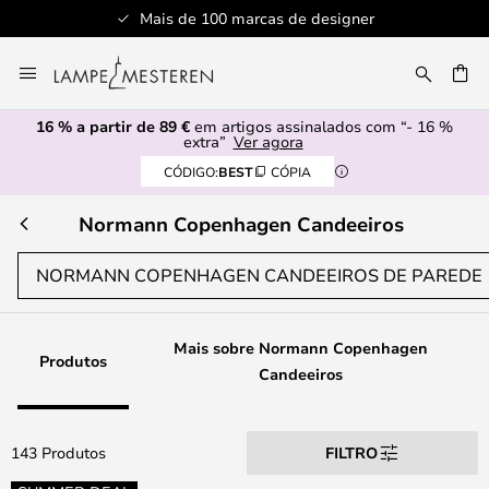
cas de designer
Serviço de atendimento
Ir
para
UISAR
o
16 % a partir de 89 €
em artigos assinalados com “- 16 %
Conteúdo
extra”
Ver agora
CÓDIGO:
BEST
CÓPIA
Normann Copenhagen Candeeiros
NORMANN COPENHAGEN CANDEEIROS DE PAREDE
Mais sobre Normann Copenhagen
Produtos
Candeeiros
143 Produtos
FILTRO