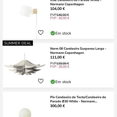
Normann Copenhagen
104,00 €
PVP
140,00 €
PVP -36,00 €
Em stock
SUMMER DEAL
Norm 06 Candeeiro Suspenso Large -
Normann Copenhagen
111,00 €
PVP
139,00 €
PVP -28,00 €
Em stock
Pix Candeeiro de Tecto/Candeeiro de
Parede Ø30 White - Normann
Copenhagen
300,00 €