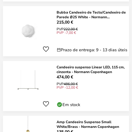
Bubba Candeeiro de Tecto/Candeeiro de
Parede Ø25 White - Normann
Copenhagen
215,00 €
PVP
222,00 €
PVP -7,00 €
Prazo de entrega: 9 - 13 dias úteis
Candeeiro suspenso Linear LED, 115 cm,
cinzenta - Normann Copenhagen
474,00 €
PVP
486,00 €
PVP -12,00 €
Em stock
Amp Candeeiro Suspenso Small
White/Brass - Normann Copenhagen
135,00 €